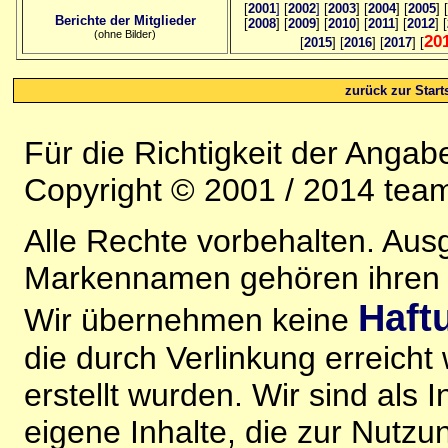
[
2001
]
[
2002
]
[
2003
] [
2004
] [
2005
] [
Berichte der Mitglieder
[
2008
] [
2009
] [
2010
] [
2011
] [
2012
] [
(ohne Bilder)
20
[
2015
] [
2016
] [
2017
] [
zurück zur Starts
Für die Richtigkeit der Anga
Copyright © 2001 / 2014 team
Alle Rechte vorbehalten. Au
Markennamen gehören ihren j
Haft
Wir übernehmen keine
die durch Verlinkung erreicht
erstellt wurden. Wir sind als I
eigene Inhalte, die zur Nutz