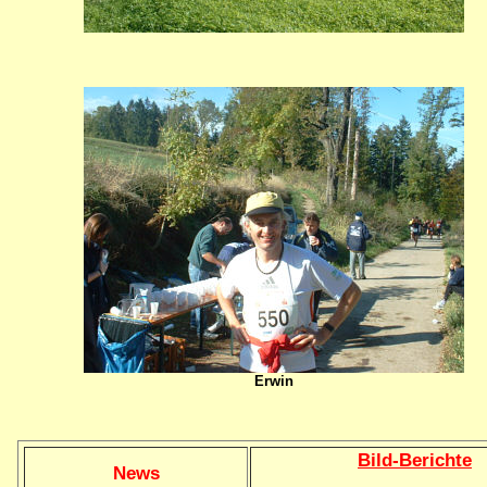
Erwin
Bild
-B
erichte
News