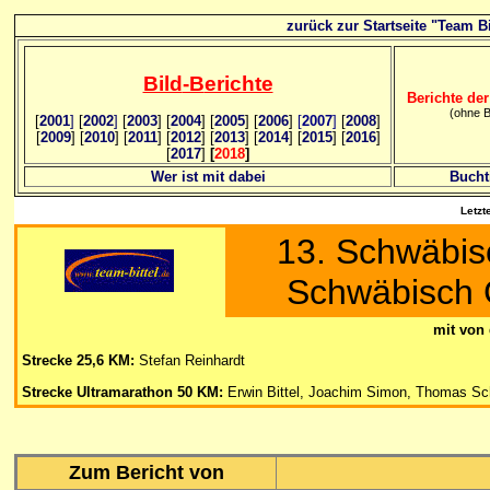
zurück zur Startseite "Team Bi
Bild
-B
erichte
Berichte der
(ohne B
[
2001
]
[
2002
]
[
2003
] [
2004
] [
2005
] [
2006
]
[
2007
]
[
2008
]
[
2009
] [
2010
] [
2011
] [
2012
] [
2013
] [
2014
] [
2015
] [
2016
]
[
2017
]
[
2018
]
Wer ist mit dabei
Bucht
Letzt
13. Schwäbis
Schwäbisch
mit von 
Strecke 25,6 KM
:
Stefan Reinhardt
Strecke Ultramarathon
50 KM:
Erwin Bittel, Joachim Simon, Thomas Sch
Zum Bericht von